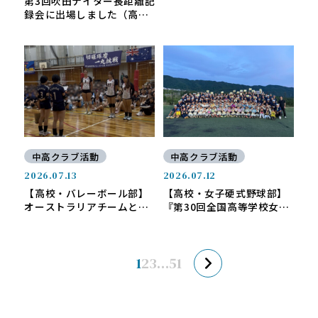
第3回吹田ナイター長距離記
録会に出場しました（高校
陸上競技部 競技・学藝）
中高クラブ活動
中高クラブ活動
2026.07.13
2026.07.12
【高校・バレーボール部】
【高校・女子硬式野球部】
オーストラリアチームとの
『第30回全国高等学校女子
交流大会
硬式野球選手権大会』壮行
会
1
2
3
…
51