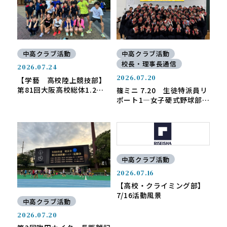
中高クラブ活動
中高クラブ活動
校長・理事長通信
2026.07.24
2026.07.20
【学藝 高校陸上競技部】
第81回大阪高校総体1.2地
篠ミニ 7.20 生徒特派員リ
区予選に出場しました。
ポート1―女子硬式野球部
『ONE TEAMで全国頂点
へ』
中高クラブ活動
2026.07.16
【高校・クライミング部】
7/16活動風景
中高クラブ活動
2026.07.20