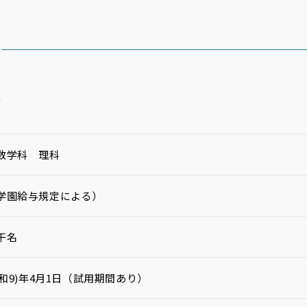
票
数学科 理科
本学園給与規定による）
干名
令和9)年4月1日（試用期間あり）