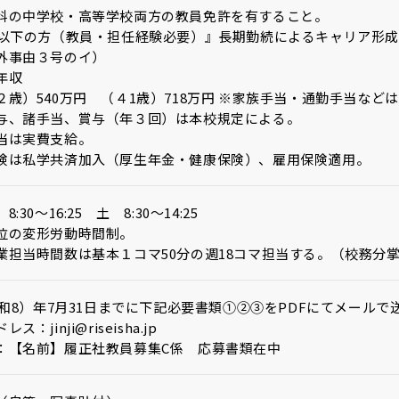
科の中学校・高等学校両方の教員免許を有すること。
歳以下の方（教員・担任経験必要）』長期勤続によるキャリア形
外事由３号のイ）
年収
）540万円 （４1歳）718万円 ※家族手当・通勤手当など
与、諸手当、賞与（年３回）は本校規定による。
当は実費支給。
険は私学共済加入（厚生年金・健康保険）、雇用保険適用。
:30～16:25 土 8:30～14:25
位の変形労動時間制。
業担当時間数は基本１コマ50分の週18コマ担当する。（校務分
（令和8）年7月31日までに下記必要書類①②③をPDFにてメール
ス：jinji@riseisha.jp
：【名前】履正社教員募集C係 応募書類在中