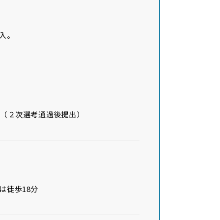
入。
。（２次選考通過後提出）
は徒歩18分