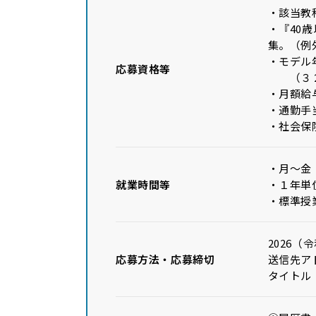
・該当教
・『40
集。（例
・モデル
応募資格等
（３２歳
・月額給
・通勤手
・社会保
・月～金 8
就業時間等
・１年単
・標準授
2026
応募方法・応募締切
送信先アドレ
タイトル