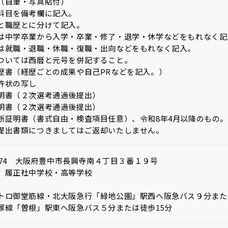
（自筆・写真貼付）
目を備考欄に記入。
職歴とに分けて記入。
中学卒業から入学・卒業・修了・退学・休学などをもれなく記
就職・退職・休職・復職・出向などをもれなく記入。
いては西暦と元号を併記すること。
歴書（経歴ごとの成果や自己PRなどを記入。）
許状の写し
明書（２次選考通過後提出）
明書（２次選考通過後提出）
断証明書（書式自由・検査項目任意）、令和8年4月以降のもの
提出書類につきましてはご返却いたしません。
0874 大阪府豊中市長興寺南４丁目３番１９号
 履正社中学校・高等学校
トロ御堂筋線・北大阪急行「緑地公園」駅西へ阪急バス９分また
塚線「曽根」駅東へ阪急バス５分または徒歩15分