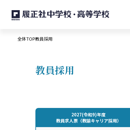
全体TOP
教員採用
教員採用
2027(令和9)年度
教員求人票（教諭キャリア採用）