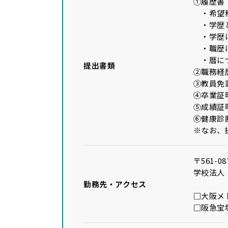
①履歴書
・希望科
・学歴と
・学歴は
・職歴は
・暦につ
提出書類
②職務経
③教員免
④卒業証
⑤成績証
⑥健康診
※なお、
〒561-
学校法人
勤務先・アクセス
□大阪メ
□阪急宝