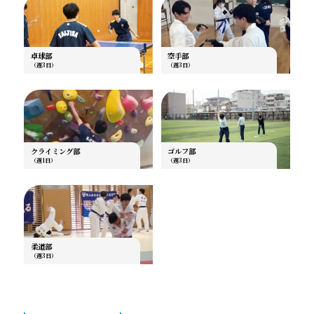
卓球部
空手部
（週3日）
（週3日）
クライミング部
ゴルフ部
（週1日）
（週3日）
柔道部
（週3日）