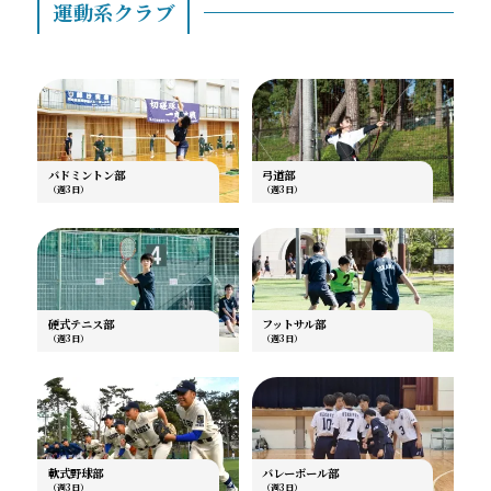
運動系クラブ
バドミントン部
弓道部
（週3日）
（週3日）
硬式テニス部
フットサル部
（週3日）
（週3日）
軟式野球部
バレーボール部
（週3日）
（週3日）