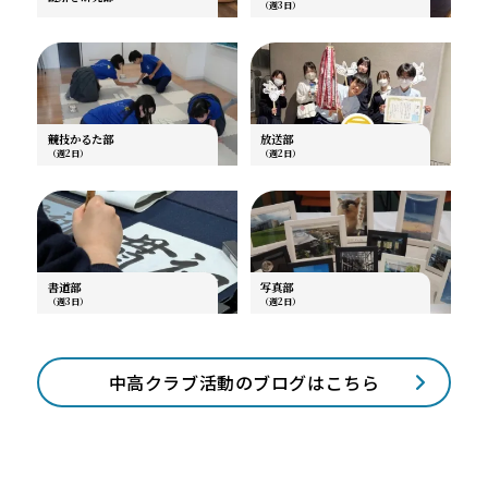
（週3日）
競技かるた部
放送部
（週2日）
（週2日）
書道部
写真部
（週3日）
（週2日）
中高クラブ活動のブログはこちら