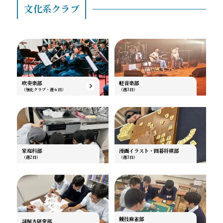
文化系クラブ
吹奏楽部
軽音楽部
（強化クラブ・週６日）
（週3日）
家庭科部
漫画イラスト・囲碁将棋部
（週2日）
（週3日）
競技麻雀部
謎解き研究部