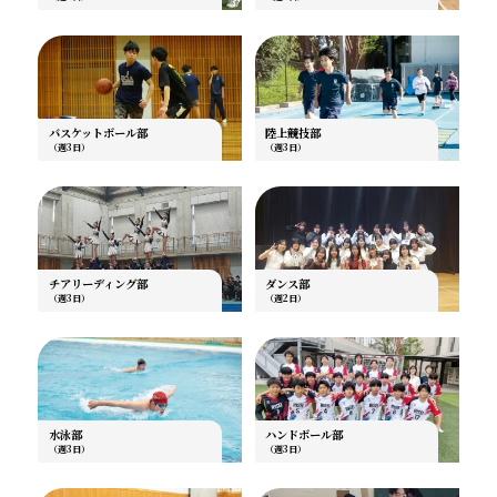
バスケットボール部
陸上競技部
（週3日）
（週3日）
チアリーディング部
ダンス部
（週3日）
（週2日）
水泳部
ハンドボール部
（週3日）
（週3日）