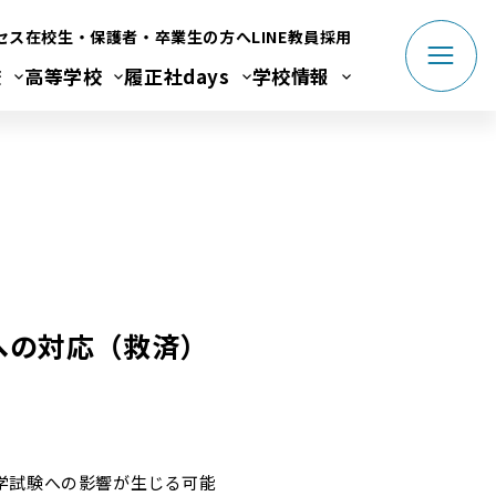
セス
在校生・保護者・卒業生の方へ
LINE
教員採用
校
高等学校
履正社days
学校情報
への対応（救済）
学試験への影響が生じる可能