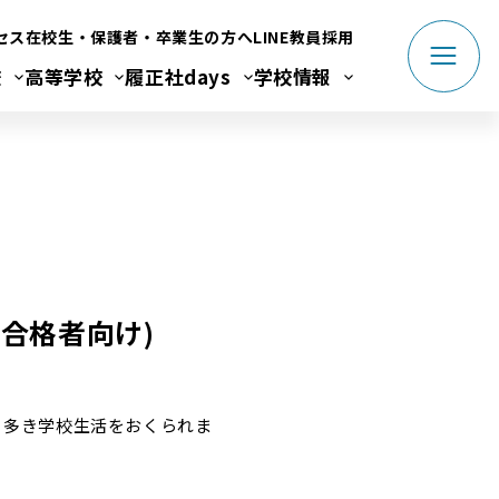
セス
在校生・保護者・卒業生の方へ
LINE
教員採用
校
高等学校
履正社days
学校情報
合格者向け)
り多き学校生活をおくられま