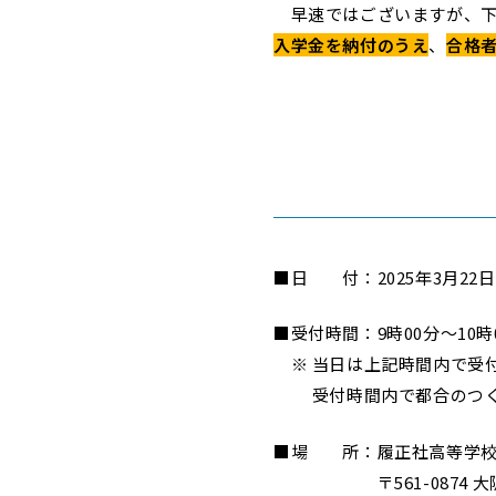
早速ではございますが、下
入学金を納付のうえ
、
合格
■日 付：2025年3月22日
■受付時間：9時00分～10時0
※ 当日は上記時間内で受
受付時間内で都合のつく
■場 所：履正社高等学校 本
〒561-0874 大阪府