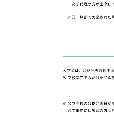
必ず代理の方が出席して
※ 万一無断で欠席された
入学金は、合格発表通知画
※ 学校窓口での納付をご希
※ 公立高校の合格発表日が
必ず事前に保護者の方より担当者