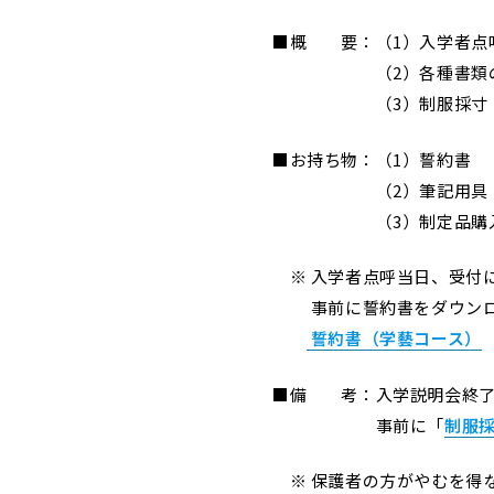
■概 要：（1）入学者点
（2）各種書類の
（3）制服採寸
■お持ち物：（1）誓約書
（2）筆記用具
（3）制定品購入費 
※ 入学者点呼当日、受付
事前に誓約書をダウンロー
誓約書（学藝コース）
■備 考：入学説明会終了
事前に「
制服
※ 保護者の方がやむを得