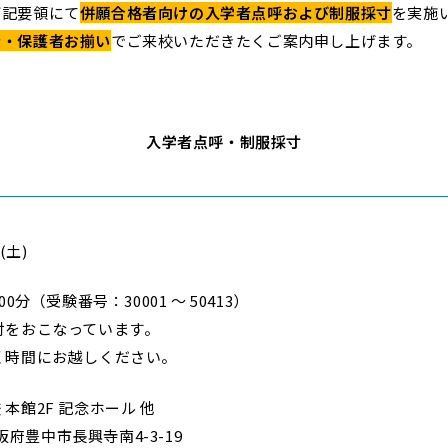
記要領にて
併願合格者向けの入学者点呼および制服採寸
を実施
者・保護者お揃い
でご来校いただきたくご案内申し上げます。
入学者点呼・制服採寸
(土)
0分（受験番号：30001 ～ 50413）
付をおこなっています。
時間にお越しください。
館2F 記念ホール 他
豊中市長興寺南4-3-19