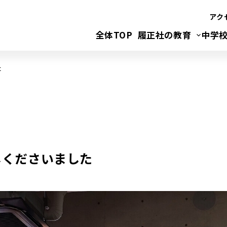
アク
全体TOP
履正社の教育
中学
た
しくださいました