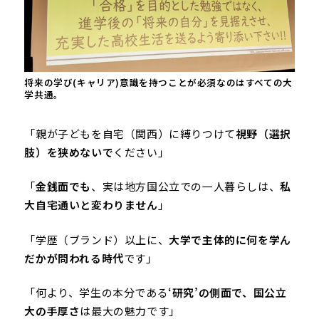
将来の学び(キャリア)意識を持つことが必須なのはすべての大
学共通。
「親が子どもを自宅（関西）に縛りつけて
視野（選択
肢）を狭めないで
ください」
「
金銭面でも
、実は地方国公立での一人暮らしは、
私
大自宅通いと変わりません
」
「学歴（ブランド）以上に、
大学で主体的に何を学ん
だかが問われる時代
です」
「何より、学生の本分である
‘研究’の側面で、国公立
大の手厚さ
は最大の魅力です」