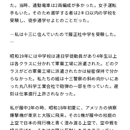
た。当時、通勤電車は2両編成が多かった。女子運転
手もいた。そのため進学する者は2キロ以内の学校を
受験し、徒歩通学せよとのことだった。
―私は十三に住んでいたので履正社中学を受験した。
―
昭和19年には中学校は連日学徒動員があり4年生以上
は各クラスに分かれて軍需工場に派遣された。どのク
ラスがどの軍需工場に派遣されたかは秘密保持で分か
らなかった。私たちの組は十三警察の斜め向かいにあ
った丸八科学工業会社で砲弾の一部を作っていた。遅
刻は仕事進行上許されなかった。
私が履中2年の時、昭和18年初夏に、アメリカの偵察
爆撃機が東京と大阪に飛来。その1機が履中の校庭の
上空で日本の飛行機と青く澄み渡る上空で、空中戦を