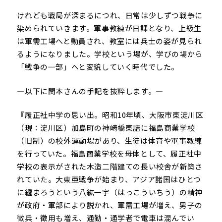
けれども戦局が深まるにつれ、日常は少しずつ戦争に
染められていきます。軍事教練が日課となり、上級生
は軍需工場へと動員され、教室には兵士の姿が見られ
るようになりました。学校という場が、学びの場から
「戦争の一部」へと変貌していく時代でした。
―以下に関本さんの手記を抜粋します。―
『履正社中学の思い出。昭和10年頃、大阪市東淀川区
（現：淀川区）加島町の神崎橋東詰に福島商業学校
（旧制）の校外運動場があり、生徒は体育や軍事教練
を行っていた。福島商業学校を母体として、履正社中
学校の表示がされた木造二階建ての長い校舎が新築さ
れていた。大東亜戦争が始まり、アジア諸国はひとつ
に纏まろうという八紘一宇（はっこういちう）の精神
が政府・軍部により説かれ、軍需工場が増え、男子の
徴兵・徴用も増え、通勤・通学者で電車は混んでい