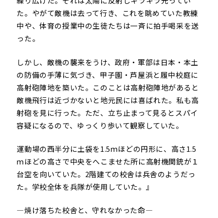
繰り広げた。それは太陽に反射しキラキラ光ってい
た。やがて敵機は去って行き、これを眺めていた教練
中や、体育の授業中の生徒たちは一斉に拍手喝采を送
った。
しかし、敵機の襲来をうけ、政府・軍部は日本・本土
の防備の手薄に気づき、甲子園・芦屋浜と履中校庭に
高射砲陣地を築いた。このことは高射砲陣地があると
敵機飛行は近づかないと地元民には喜ばれた。私も高
射砲を見に行った。ただ、立ち止まって見るとスパイ
容疑になるので、ゆっくり歩いて観察していた。
運動場の西半分に土袋を1.5ｍほどの円形に、高さ1.5
ｍほどの高さで中央をへこませた所に高射機関銃が１
台空を向いていた。2階建ての校舎は兵舎のようだっ
た。学校全体を兵隊が使用していた。』
―焼け落ちた校舎と、守れなかった命―