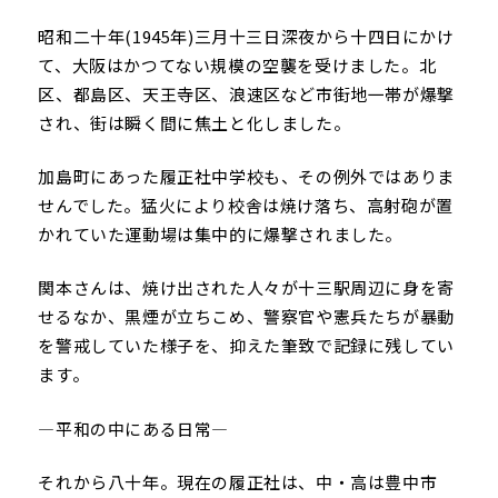
昭和二十年(1945年)三月十三日深夜から十四日にかけ
て、大阪はかつてない規模の空襲を受けました。北
区、都島区、天王寺区、浪速区など市街地一帯が爆撃
され、街は瞬く間に焦土と化しました。
加島町にあった履正社中学校も、その例外ではありま
せんでした。猛火により校舎は焼け落ち、高射砲が置
かれていた運動場は集中的に爆撃されました。
関本さんは、焼け出された人々が十三駅周辺に身を寄
せるなか、黒煙が立ちこめ、警察官や憲兵たちが暴動
を警戒していた様子を、抑えた筆致で記録に残してい
ます。
―平和の中にある日常―
それから八十年。現在の履正社は、中・高は豊中市