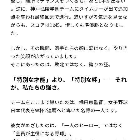
返し、随所でチャンスをつくるも、あと1本が出ない
――。逆に、神戸弘陵学園チームにタイムリーが出て追加
点を奪われ最終回まで進行。追いすがる気迫を見せな
がらも、スコアは1対5。惜しくも準優勝となりまし
た。
しかし、その瞬間、選手たちの顔に涙はなく、やりき
った笑顔が広がっていました。
そこにあったのは、敗北ではなく、誇りの証。
「特別な才能」より、「特別な絆」──それ
が、私たちの強さ。
チームをここまで導いたのは、橘田恵監督。女子野球
日本代表をW杯7連覇へと導いた名将の一人です。
彼女がめざしたのは、「一人のヒーロー」ではなく
「全員が主役になる野球」。