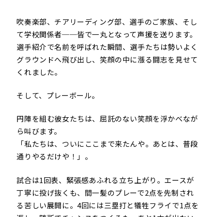
吹奏楽部、チアリーディング部、選手のご家族、そし
て学校関係者──皆で一丸となって声援を送ります。
選手紹介で名前を呼ばれた瞬間、選手たちは勢いよく
グラウンドへ飛び出し、笑顔の中に漲る闘志を見せて
くれました。
そして、プレーボール。
円陣を組む彼女たちは、屈託のない笑顔を浮かべなが
ら叫びます。
「私たちは、ついにここまで来たんや。あとは、普段
通りやるだけや！」。
試合は1回表、緊張感あふれる立ち上がり。エースが
丁寧に投げ抜くも、間一髪のプレーで2点を先制され
る苦しい展開に。4回には三塁打と犠牲フライで1点を