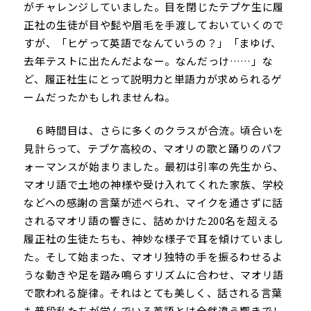
がチャレンジしていました。目を閉じたテプケ生に履
正社の生徒が目や髭や眉毛を手渡しておいていくので
すが、「ヒゲって英語でなんていうの？」「まゆげ、
去年テストに出たんだよなー。なんだっけ……」な
ど、履正社生にとって説明力と単語力が求められるゲ
ームだったかもしれませんね。
６時間目は、さらに多くのクラスが合流。頃合いを
見計らって、テプケ高校の、マオリの歌と踊りのパフ
ォーマンスが始まりました。最初は引率の先生から、
マオリ語で土地の神様や受け入れてくれた家族、学校
などへの感謝の言葉が述べられ、マイクを通さずに話
されるマオリ語の響きに、詰めかけた200名を超える
履正社の生徒たちも、神妙な様子で耳を傾けていまし
た。そして始まった、マオリ独特の手を振るわせるよ
うな動きや足を踏み鳴らすリズムに合わせ、マオリ語
で歌われる旋律。それはとても美しく、話される言葉
も普段私たちが学んでいる英語とは全然違う響きでし