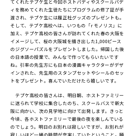
てくれたテプケ生と今回ホストバディやスクールバデ
ィを務めてくれた生徒たちにプログラムの修了証が手
渡され、テプケ生には履正社グッズのプレゼントも。
そして、テプケ高校へは、いつもの「r モノリス」に
加え、テプケ高校の皆さんが訪れてくれた春の大阪を
イメージして、桜の大阪城を描き出した1,000ピース
のジグソーパズルをプレゼントしました。帰国した後
の日本語の授業で、みんなで作ってもらいたいです
ね。引率の先生方にも日本の漫画キャラクターがデザ
インされた、先生用のスタンプセットやシールのセッ
トをプレゼント。喜んでいただけたら嬉しいです。
テプケ高校の皆さんは、明日朝、ホストファミリー
に送られて学校に集合したのち、スクールバスで新大
阪に向かい、次の見学地に向けて出発します。きっと
今頃、各ホストファミリーで最後の夜を楽しんでいる
のでしょう。明日のお別れは寂しいですが、お別れが
寂しいほど一緒の時間が充実していたということ。願