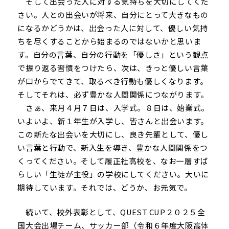
そして出会った人に対する気持ちを大切にしてくだ
さい。人との出会いが将来、自分にとって大きなもの
になるかどうかは、出会った人に対して、優しい気持
ちを尽くすることから始まるのではないかと思いま
す。自分の言葉、自分の行動を「優しさ」という観点
で振り返る習慣をつけたら、次は、きっと優しい言葉
が口からでてきて、取るべき行動も優しくなります。
そしてそれは、必ず豊かな人間関係につながります。
さぁ、来月４月７日は、入学式。８日は、始業式。
いよいよ、新１年生が入学し、皆さんと出会います。
この新たな出会いを大切にし、良き先輩として、優し
い言葉と行動で、新入生を導き、豊かな人間関係をつ
くってください。そして履正社高校を、なお一層すば
らしい「生徒が主役」の学校にしてください。大いに
期待しています。それでは、どうか、お元気で。
続いて、校外表彰として、QUEST CUP２０２５全
国大会出場チーム、サッカー部（令和６年度大阪高体