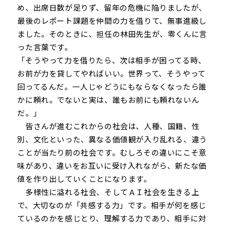
め、出席日数が足りず、留年の危機に陥りましたが、
最後のレポート課題を仲間の力を借りて、無事進級し
ました。そのときに、担任の林田先生が、零くんに言
った言葉です。
「そうやって力を借りたら、次は相手が困ってる時、
お前が力を貸してやればいい。世界って、そうやって
回ってるんだ。一人じゃどうにもならなくなったら誰
かに頼れ。でないと実は、誰もお前にも頼れないん
だ。」
皆さんが進むこれからの社会は、人種、国籍、性
別、文化といった、異なる価値観が入り乱れる、違う
ことが当たり前の社会です。むしろその違いにこそ意
味があり、違いをお互いに受け入れながら、新たな価
値を作り出していくことになります。
多様性に溢れる社会、そしてＡＩ社会を生きる上
で、大切なのが「共感する力」です。相手が何を感じ
ているのかを感じとり、理解する力であり、相手に対