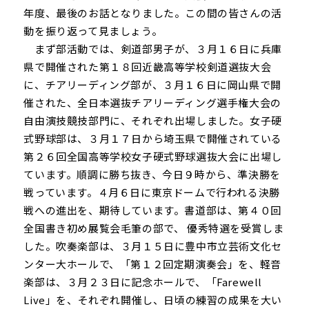
年度、最後のお話となりました。この間の皆さんの活
動を振り返って見ましょう。
まず部活動では、剣道部男子が、３月１６日に兵庫
県で開催された第１８回近畿高等学校剣道選抜大会
に、チアリーディング部が、３月１６日に岡山県で開
催された、全日本選抜チアリーディング選手権大会の
自由演技競技部門に、それぞれ出場しました。女子硬
式野球部は、３月１７日から埼玉県で開催されている
第２６回全国高等学校女子硬式野球選抜大会に出場し
ています。順調に勝ち抜き、今日９時から、準決勝を
戦っています。４月６日に東京ドームで行われる決勝
戦への進出を、期待しています。書道部は、第４０回
全国書き初め展覧会毛筆の部で、 優秀特選を受賞しま
した。吹奏楽部は、３月１５日に豊中市立芸術文化セ
ンター大ホールで、「第１２回定期演奏会」を、軽音
楽部は、３月２３日に記念ホールで、「Farewell
Live」を、それぞれ開催し、日頃の練習の成果を大い