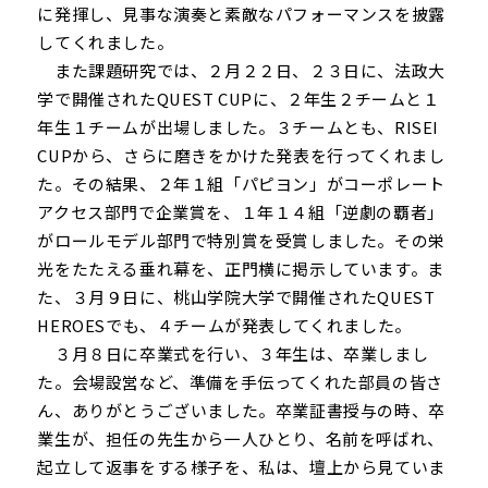
に発揮し、見事な演奏と素敵なパフォーマンスを披露
してくれました。
また課題研究では、２月２２日、２３日に、法政大
学で開催されたQUEST CUPに、２年生２チームと１
年生１チームが出場しました。３チームとも、RISEI
CUPから、さらに磨きをかけた発表を行ってくれまし
た。その結果、２年１組「パピヨン」がコーポレート
アクセス部門で企業賞を、１年１４組「逆劇の覇者」
がロールモデル部門で特別賞を受賞しました。その栄
光をたたえる垂れ幕を、正門横に掲示しています。ま
た、３月９日に、桃山学院大学で開催されたQUEST
HEROESでも、４チームが発表してくれました。
３月８日に卒業式を行い、３年生は、卒業しまし
た。会場設営など、準備を手伝ってくれた部員の皆さ
ん、ありがとうございました。卒業証書授与の時、卒
業生が、担任の先生から一人ひとり、名前を呼ばれ、
起立して返事をする様子を、私は、壇上から見ていま