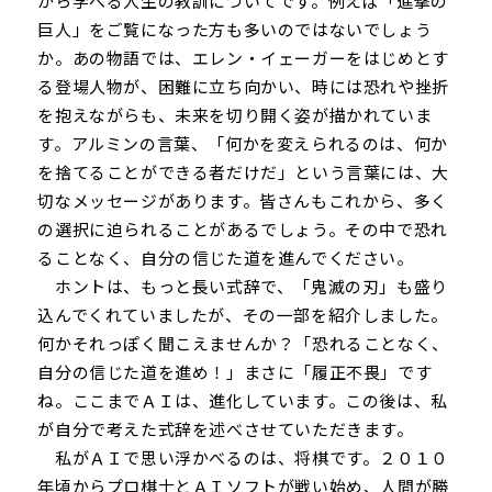
から学べる人生の教訓についてです。例えば「進撃の
巨人」をご覧になった方も多いのではないでしょう
か。あの物語では、エレン・イェーガーをはじめとす
る登場人物が、困難に立ち向かい、時には恐れや挫折
を抱えながらも、未来を切り開く姿が描かれていま
す。アルミンの言葉、「何かを変えられるのは、何か
を捨てることができる者だけだ」という言葉には、大
切なメッセージがあります。皆さんもこれから、多く
の選択に迫られることがあるでしょう。その中で恐れ
ることなく、自分の信じた道を進んでください。
ホントは、もっと長い式辞で、「鬼滅の刃」も盛り
込んでくれていましたが、その一部を紹介しました。
何かそれっぽく聞こえませんか？「恐れることなく、
自分の信じた道を進め！」まさに「履正不畏」です
ね。ここまでＡＩは、進化しています。この後は、私
が自分で考えた式辞を述べさせていただきます。
私がＡＩで思い浮かべるのは、将棋です。２０１０
年頃からプロ棋士とＡＩソフトが戦い始め、人間が勝