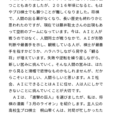
つこともありましたが、２０１６年頃になると、もは
やプロ棋士でも勝つことが難しくなりました。将棋
で、人間の出る幕がなくなり、長い歴史も終わりかと
思われたのですが、現在では藤井聡太さんの出現もあ
って空前のブームになっています。今は、ＡＩと人が
戦うのではなく、人間同士が戦うなかで、ＡＩが形勢
判断や最善手を示し、観戦している人が、棋士が最善
手を指すかどうか、ハラハラしながら見守る「観る
将」が増えています。失敗や逆転を繰り返しながら、
新しい営みに挑んでいく。そんな人間の営みは、はた
から見ると滑稽で悲惨なものかもしれませんが、だか
らこそいとおしい、人間らしいと思います。ＡＩ社
会、ＡＩにできることはＡＩに任せ、人は人にしかで
きないことに挑んでいくことが大切です。
ＡＩは、「進撃の巨人」を選びましたが、私は、将
棋の漫画「３月のライオン」を紹介します。主人公の
高校生プロ棋士 桐山零くんは、対局が忙しかったた