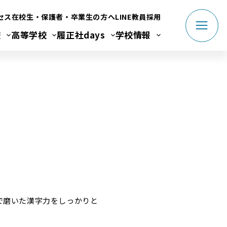
セス
在校生・保護者・卒業生の方へ
LINE
教員採用
校
高等学校
履正社days
学校情報
で磨いた漢字力をしっかりと