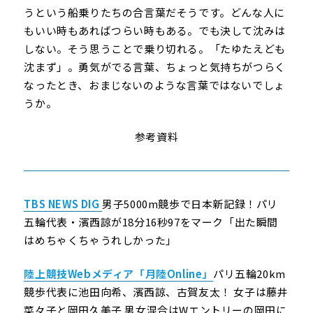
うという船乗りたちの合言葉だそうです。どんな人に
もいい時もあればつらい時もある。でも決して沈みは
しない。そう思うことで乗り切れる。「たゆたえども
沈まず」。勇気がでる言葉、ちょっと気持ちがつらく
なったとき、おまじないのような言葉ではないでしょ
うか。
参考資料
TBS NEWS DIG
男子5000m競歩で日本新記録！パリ
五輪代表・濱西諒が18分16秒97をマーク「出た瞬間
はめちゃくちゃうれしかった」
陸上競技Webメディア「月陸Online」
パリ五輪20km
競歩代表に池田向希、濱西諒、古賀友太！ 女子は藤井
菜々子と岡田久美子 男女混合はWエントリーの岡田に