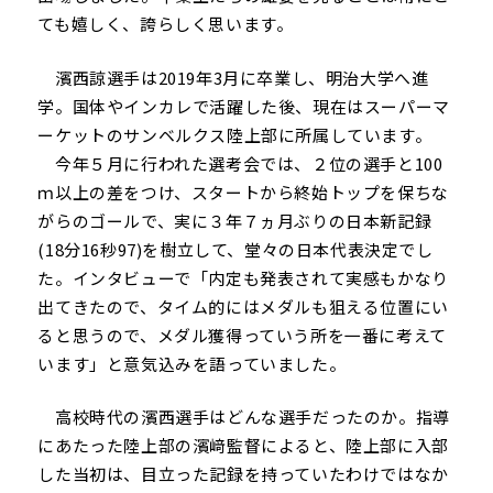
ても嬉しく、誇らしく思います。
濱西諒選手は2019年3月に卒業し、明治大学へ進
学。国体やインカレで活躍した後、現在はスーパーマ
ーケットのサンベルクス陸上部に所属しています。
今年５月に行われた選考会では、２位の選手と100
ｍ以上の差をつけ、スタートから終始トップを保ちな
がらのゴールで、実に３年７ヵ月ぶりの日本新記録
(18分16秒97)を樹立して、堂々の日本代表決定でし
た。インタビューで「内定も発表されて実感もかなり
出てきたので、タイム的にはメダルも狙える位置にい
ると思うので、メダル獲得っていう所を一番に考えて
います」と意気込みを語っていました。
高校時代の濱西選手はどんな選手だったのか。指導
にあたった陸上部の濱﨑監督によると、陸上部に入部
した当初は、目立った記録を持っていたわけではなか