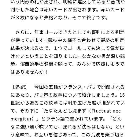
いう円形の札が出され、明確に違反していると審判が
判断した場合は赤いカードが出されます。赤いカード
が３枚になると失格となり、そこで終了です。
さらに、無事ゴールできたとしても審判による判定
が待っています。競技中の様子と合わせて最終の判定
結果が決まるので、１位でゴールしても決して気が抜
けないということを知りました。なかなか奥が深い競
歩。濱西選手の健闘を願って、みんなで応援しようで
はありませんか！
【追記】 今回の五輪がフランス・パリで開催される
にあたり、パリ市の紋章について紹介しましょう。16
世紀からあるこの紋章には帆を広げた船が描かれてい
て、その下に「たゆたえども沈まず（Fluctuat nec
mergitur）」とラテン語で書かれています。「どん
なに強い風が吹いても、揺れるが沈みはしない」とい
う意味で、お互いを信じあって、この荒波を乗り切ろ