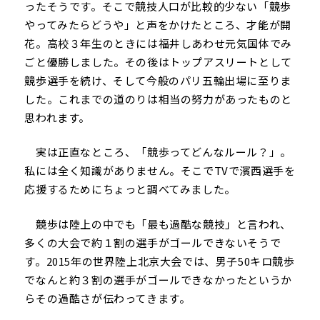
ったそうです。そこで競技人口が比較的少ない「競歩
やってみたらどうや」と声をかけたところ、才能が開
花。高校３年生のときには福井しあわせ元気国体でみ
ごと優勝しました。その後はトップアスリートとして
競歩選手を続け、そして今般のパリ五輪出場に至りま
した。これまでの道のりは相当の努力があったものと
思われます。
実は正直なところ、「競歩ってどんなルール？」。
私には全く知識がありません。そこでTVで濱西選手を
応援するためにちょっと調べてみました。
競歩は陸上の中でも「最も過酷な競技」と言われ、
多くの大会で約１割の選手がゴールできないそうで
す。2015年の世界陸上北京大会では、男子50キロ競歩
でなんと約３割の選手がゴールできなかったというか
らその過酷さが伝わってきます。