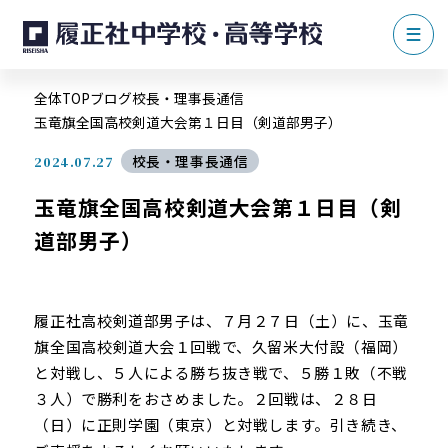
全体TOP
ブログ
校長・理事長通信
玉竜旗全国高校剣道大会第１日目（剣道部男子）
校長・理事長通信
2024.07.27
玉竜旗全国高校剣道大会第１日目（剣
道部男子）
履正社高校剣道部男子は、７月２７日（土）に、玉竜
旗全国高校剣道大会１回戦で、久留米大付設（福岡）
と対戦し、５人による勝ち抜き戦で、５勝１敗（不戦
３人）で勝利をおさめました。２回戦は、２８日
（日）に
正則学園（東京）と対戦します。引き続き、