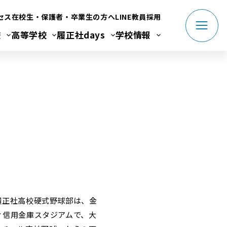
セス
在校生・保護者・卒業生の方へ
LINE
教員採用
校
高等学校
履正社days
学校情報
履正社高校硬式野球部は、金
ィ信用金庫スタジアムで、大