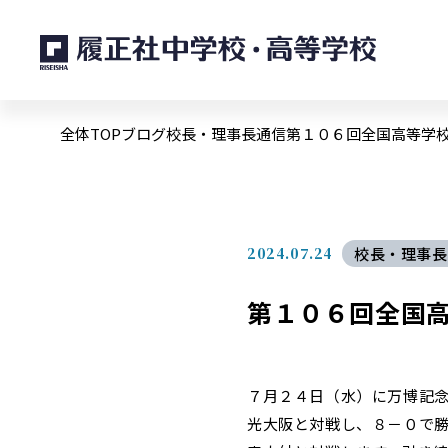
全体TOP
ブログ
校長・理事長通信
第１０６回全国高等学
2024.07.24
校長・理事長
第１０６回全国
７月２４日（水）に万博記
光大阪と対戦し、８－０で