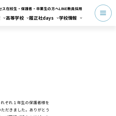
セス
在校生・保護者・卒業生の方へ
LINE
教員採用
校
高等学校
履正社days
学校情報
それぞれ１年生の保護者様を
いただきました。ありがとう