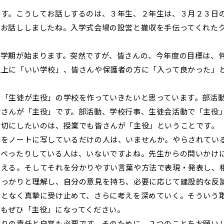
す。こうしてお話しするのは、３年生、２年生は、３月２３日
、お話ししましたね。入学式会場の設営と撤収を手伝ってくれた
学期が始まります。突然ですが、皆さんの、今年度の目標は、
以上に「いい学校」、皆さんや保護者の方に「入って良かった」
「生徒が主役」の学校を作っていきたいと思っています。部活
皆さんが「主役」です。部活動、学校行事、生徒会活動で「主役
大切にしたいのは、授業でも皆さんが「主役」ということです。
板をノートに写しているだけの人は、いませんか。やらされてい
ゃべったりしている人は、いないですよね。先生からの問いかけ
考える。そしてそれを分かりやすい言葉や方法で表現・発表し、
しっかりと理解し、自分の意見を持ち、必要に応じて建設的な反
ことなく真摯に受け止めて、さらに考えを深めていく。そういう
でもぜひ「主役」になってください。
りの責任と自覚も必要です。そのために、２つのことをお願い