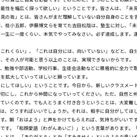
能性を幅広く探って欲しい」ということです。皆さんは、「未
未見の我」とは、皆さんがまだ理解していない自分自身のことを
作、桂小五郎、伊藤博文らを育てた吉田松陰は、塾生に対し、｢
一生に一度くらい、本気でやってみなさい。必ず達成します。運
これくらい」、「これは自分には、向いていない」などと、自
は、その人が可能と思う以上のことは、実現できないからです。
て、勉強や部活動、学校行事、生徒会活動などに積極的に全力で
性を拡大していってほしいと願っています。
にしてほしい」ということです。今日から、新しいクラスメー
大切にし、これから仲間になっていってください。ただ、自然と
っていくのです。でも人とうまく付き合うということは、大変難
ちは、どうすればいいでしょうか。それは、相手に自分がしてほ
です。朝「おはよう」と声をかけてもらえれば、気持ちがいいで
のです。「和顔愛語（わがんあいご）」という言葉があります。
ご」とは、「ありがとう」とか「すみません」というような思い