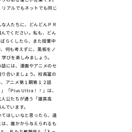
、リアルでもネットでも同じ
んな人たちに、どんどんＰＲ
組んでください。私も、どん
しばらくしたら、また授業中
中、何も考えずに、黒板をノ
。学びを楽しみましょう。
の話には、漫画やアニメのセ
語り合いましょう。校長室の
ら、アニメ第１期第１２話
Plus Ultra！！」は、
主人公たちが通う「雄英高
叫んでいます。
いてほしいなと思ったら、遠
とは、誰かから与えられるも
んも、私たち教職員も「入っ