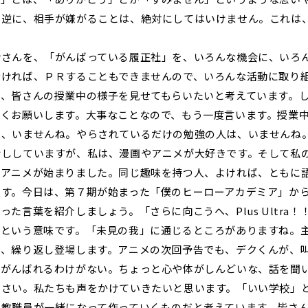
。逆に、相手が嫌がることは、絶対にしてはいけません。これは
さんを、「がんばっている履正社」を、いろんな機会に、いろ
なければ、ＰＲすることもできませんので、いろんな活動に取り
は、皆さんの授業中の様子を見せてもらいたいと考えています。
しくお願いします。大事なことなので、もう一度言います。授業
は、いませんね。やらされているだけの勉強の人は、いませんね
ししていますが、私は、漫画やアニメが大好きです。そして私
春アニメが始まりました。同じ趣味を持つ人、よければ、ともに
ます。今日は、第７期が始まった「僕のヒーローアカデミア」か
言葉を紹介しましょう。「さらに向こうへ、Plus Ultra！！」「
」という意味です。「未見の我」に通じるところがありますね。
は、繰り返し登場します。アニメの次回予告でも、デクくんが、
がんばれるわけがない。ちょっと心や体がしんどいな、話を聞
ださい。私たちも声をかけていきたいと思います。「いい学校」
ち教職員が一緒になって作っていくものだと考えています。皆さ